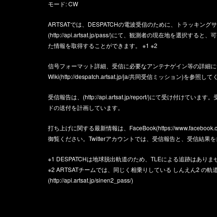
モード: CW
ARTSATでは、DESPATCHの電波受信のために、トラッキン
(
http://api.artsat.jp/pass/
)にて、観測者の現在地を選択すると、
た情報を取得することができます。 ※1 ※2
信号フォーマット詳細、受信に必要なアンテナゲイン等の詳細につい
Wiki(
http://despatch.artsat.jp/ja/共同受信ミッション
)を参照して
受信報告は、(
http://api.artsat.jp/report/
)にて受け付けています。
ドの送付を計画しています。
打ち上げに関する最新情報は、FaceBook(
https://www.facebook.
御覧ください。Twitterアカウントでは、受信報告と、受信結果
※1 DESPATCHは地球脱出軌道のため、TLEによる追跡はありま
※2 ARTSATチームでは、同じく相乗りしている しんえん2 の
(
http://api.artsat.jp/sinen2_pass/
)