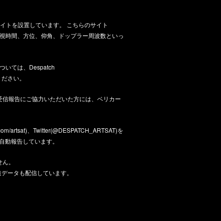
グサイトを設置しています。 こちらのサイト
可視時間、方位、仰角、ドップラー周波数といっ
ては、Despatch
ください。
受信報告にご協力いただいた方には、ベリカー
com/artsat
)、Twitter(
@DESPATCH_ARTSAT
)を
を自動報告しています。
せん。
軌道データも配信しています。