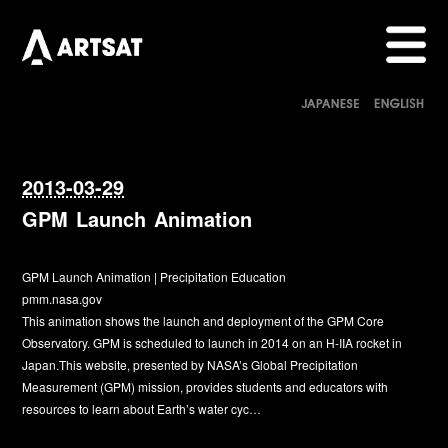
2013-03-29
GPM Launch Animation
GPM Launch Animation | Precipitation Education
pmm.nasa.gov
This animation shows the launch and deployment of the GPM Core
Observatory. GPM is scheduled to launch in 2014 on an H-IIA rocket in
Japan.This website, presented by NASA’s Global Precipitation
Measurement (GPM) mission, provides students and educators with
resources to learn about Earth’s water cyc…