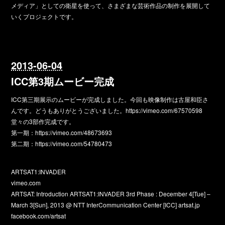
メディア」としての衛星を使って、さまざまな芸術作品の制作を展開して
いくプロジェクトです。
2013-06-04
ICC第3期ムービー完成
ICC第三期展示のムービーが完成しました。今回も映像制作は古屋和臣さ
んです。どうもありがとうございました。
https://vimeo.com/67570598
堂々の3部作完成です。
第一期：
https://vimeo.com/48673693
第二期：
https://vimeo.com/54780473
ARTSAT1:INVADER
vimeo.com
ARTSAT: Introduction ARTSAT1:INVADER 3rd Phase : December 4[Tue] –
March 3[Sun], 2013 @ NTT InterCommunication Center [ICC] artsat.jp
facebook.com/artsat