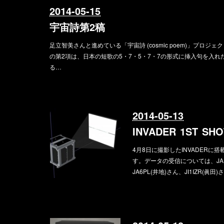
2014-05-15
宇宙詩第2稿
足立智美さんと進めている「宇宙詩 (cosmic poem)」プロ
の第2項は、日本の短歌の5・7・5・7・7の形式に挿入句を入
る…
2014-05-13
INVADER 1ST SHO
4月8日に撮影したINVADERに
す。データの受信については、JA1G
JA6PL(井地)さん、JI1IZR(眞