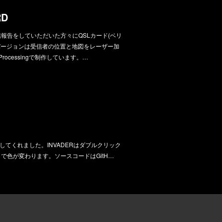
RD
信報告をしていただいた方々にQSLカード(ベリ
バージョンは受信者の位置と地図をレーザー加
ocessingで制作しています。…
作してくれました。INVADERはダブルクリック
クで色が変わります。ソースコードはGitH…