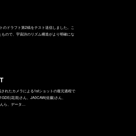
ジェクトのドラフト第2稿をテスト送信しました。こ
れたもので、宇宙詩のリズム構造がより明確にな
T
搭載されたカメラによる1stショットの復元過程で
DE(花清)さん、JA0CAW(佐藤)さん、
田)さんら、データ…