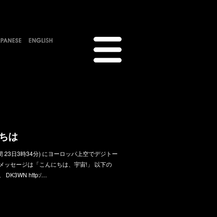
ちは
時間 23日3時34分) にヨーロッパ上空でデジトー
メッセージは「こんにちは、宇宙!」 以下の
3WN http:/…